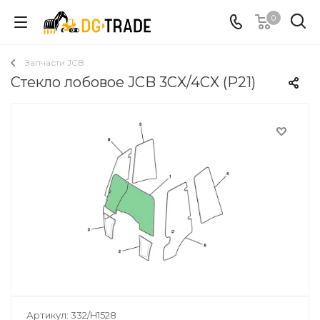
0
Запчасти JCB
Стекло лобовое JCB 3CX/4CX (Р21)
Артикул:
332/H1528