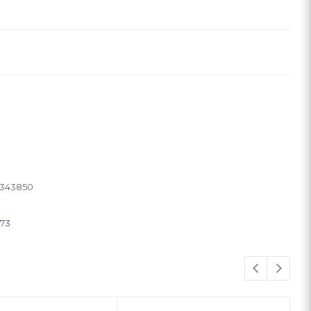
343850
273