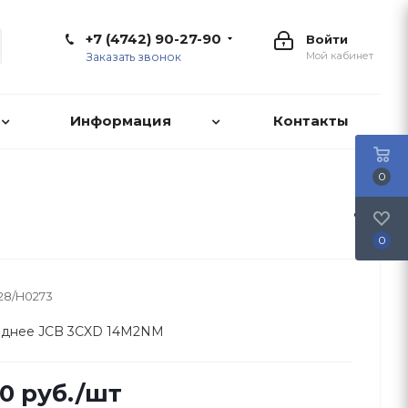
+7 (4742) 90-27-90
Войти
Мой кабинет
Заказать звонок
Информация
Контакты
0
0
128/H0273
аднее JCB 3CXD 14M2NM
50
руб.
/шт