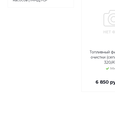
насосов (ТННД) FLP
Топливный фи
очистки (сеп
320/A
Мн
6 850
ру