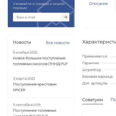
Описание
Узнавайте о скидках и акциях
первым
Характерист
Новости
Все новости
9 ноября 2022
Применяется:
Новое большое поступление
Гарантия:
топливных насосов (ТННД) FLP
ШтрихКод
Базовая единица
3 марта 2022
Доп. артикулы
Поступление крестовин
SPICER
Советуем
По
5 сентября 2019
Поступление топливных