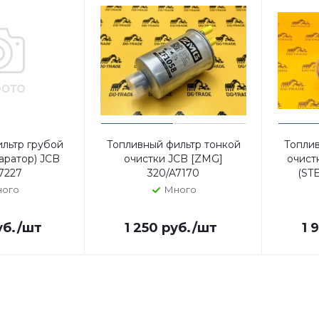
льтр грубой
Топливный фильтр тонкой
Топлив
аратор) JCB
очистки JCB [ZMG]
очист
7227
320/A7170
(ST
ого
Много
б.
/шт
1 250
руб.
/шт
1 