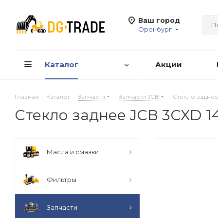
Ваш город
Оренбург
Каталог
Акции
Главная
-
Каталог
-
Запчасти
-
Запчасти JCB
-
Стекло задне
Стекло заднее JCB 3CXD 
Масла и смазки
Фильтры
Запчасти