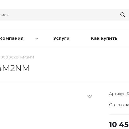
Компания
Услуги
Как купить
е JCB 3CXD 14M2NM
14M2NM
Артикул:
Стекло з
10 4