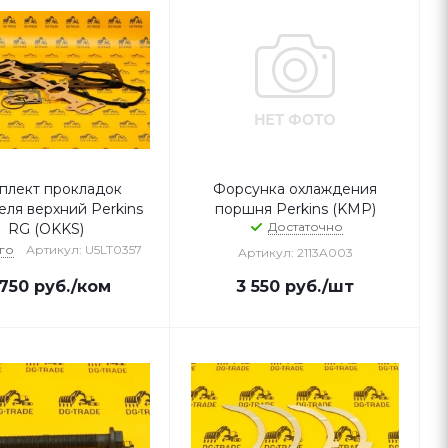
плект прокладок
Форсунка охлаждения
еля верхний Perkins
поршня Perkins (KMP)
Достаточно
RG (OKKS)
го
Артикул: U5LT0357
Артикул: 2113A003
 750
руб.
/ком
3 550
руб.
/шт