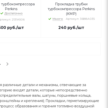
 турбокомпрессора
Прокладка трубки
Perkins
турбокомпрессора Perkins
Достаточно
(KMP)
Много
Артикул: 3688A035
ртикул: 2131A506
500
руб.
/шт
240
руб.
/шт
4
я различные детали и механизмы, отвечающие за
тегорию входят детали, которые непосредственно
аспределительные валы, шатуны, поршневые кольца,
кронштейны и крепления); Прокладки, герметизирующие
 процесс образования и горения топливно-воздушной