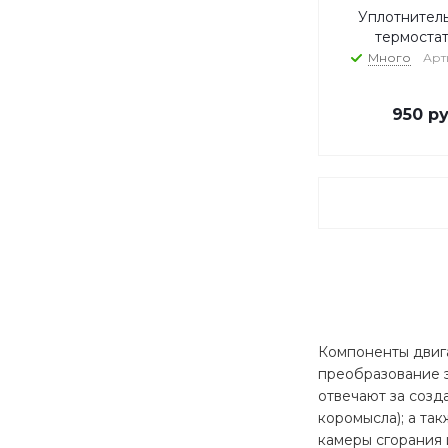
Уплотнител
термостат
Много
Арт
950
ру
Компоненты двига
преобразование э
отвечают за созд
коромысла); а та
камеры сгорания 