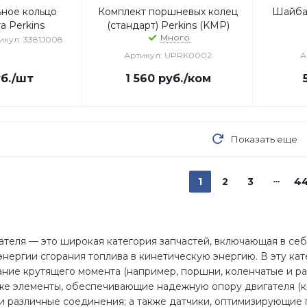
ьное кольцо
Комплект поршневых колец
Шайба
а Perkins
(стандарт) Perkins (KMP)
Много
икул: 3381J008
Артикул: UPRK0002
А
б.
/шт
1 560
руб.
/ком
Показать еще
1
2
3
4
теля — это широкая категория запчастей, включающая в себ
нергии сгорания топлива в кинетическую энергию. В эту ка
ание крутящего момента (например, поршни, коленчатые и р
кже элементы, обеспечивающие надежную опору двигателя (
и различные соединения; а также датчики, оптимизирующие