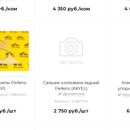
б.
/ком
4 350
руб.
/ком
4 
омпы Perkins
Сальник коленвала задний
Ком
MP)
Perkins (AKYEL)
упорн
Достаточно
икул: 3682A011
Мн
Артикул: 2418F704
уб.
/шт
2 750
руб.
/шт
6