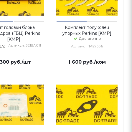
т головки блока
Комплект полуколец
дров (ГБЦ) Perkins
упорных Perkins [KMP]
Достаточно
[KMP]
го
Артикул: 3218A011
Артикул: T427336
 300
руб.
/шт
1 600
руб.
/ком