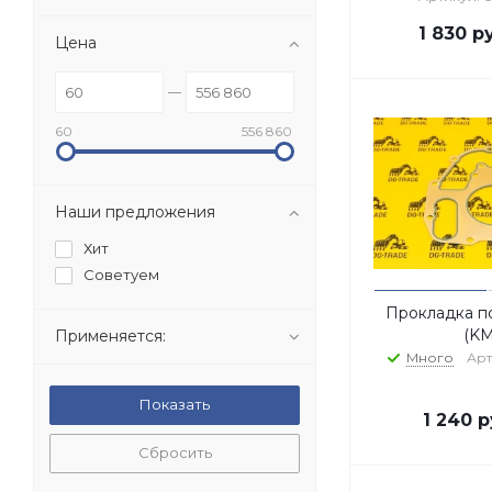
1 830
ру
Цена
60
556 860
Наши предложения
Хит
Советуем
Прокладка п
(K
Применяется:
Много
Арт
1 240
р
Сбросить