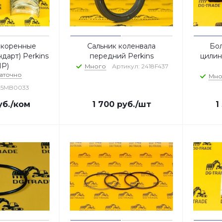
 коренные
Сальник коленвала
Бол
дарт) Perkins
передний Perkins
цилин
MP)
Много
Артикул: 2418F437
аточно
Мно
U5MB0033
б.
/ком
1 700
руб.
/шт
1