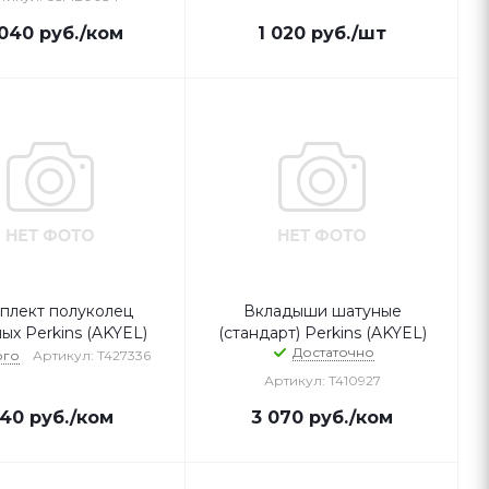
040
руб.
/ком
1 020
руб.
/шт
плект полуколец
Вкладыши шатуные
ых Perkins (AKYEL)
(стандарт) Perkins (AKYEL)
Достаточно
ого
Артикул: T427336
Артикул: T410927
40
руб.
/ком
3 070
руб.
/ком