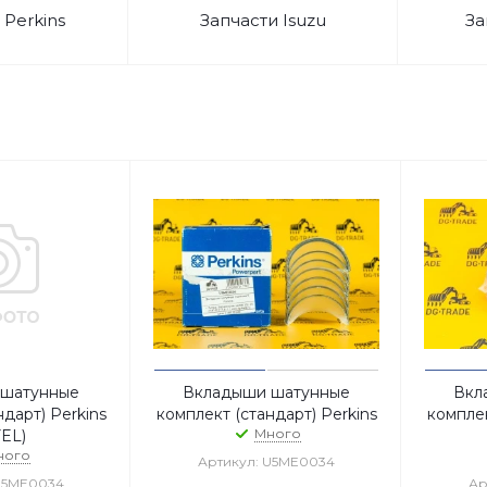
 Perkins
Запчасти Isuzu
За
 шатунные
Вкладыши шатунные
Вкл
дарт) Perkins
комплект (стандарт) Perkins
комплек
Много
EL)
ного
Артикул: U5ME0034
U5ME0034
Ар