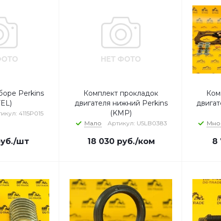
боре Perkins
Комплект прокладок
Ком
EL)
двигателя нижний Perkins
двигат
(KMP)
икул: 4115P015
Мало
Артикул: U5LB0383
Мно
уб.
/шт
18 030
руб.
/ком
8