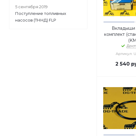
5 сентября 2019
Поступление топливных
насосов (ТННД) FLP
Вкладыши
комплект (стан
(K
Дост
Артикул: 
2 540
ру