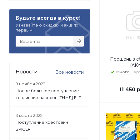
Будьте всегда в курсе!
Узнавайте о скидках и акциях
первым
Поршень в с
(AKY
Новости
Все новости
Много
Арт
9 ноября 2022
11 450
р
Новое большое поступление
топливных насосов (ТННД) FLP
3 марта 2022
Поступление крестовин
SPICER