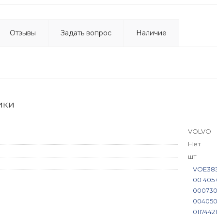
Отзывы
Задать вопрос
Наличие
ики
VOLVO
Нет
шт
VOE383
00 405
00073
004050
01174421