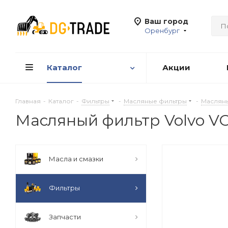
Ваш город
Оренбург
Каталог
Акции
Главная
-
Каталог
-
Фильтры
-
Масляные фильтры
-
Масляны
Масляный фильтр Volvo V
Масла и смазки
Фильтры
Запчасти