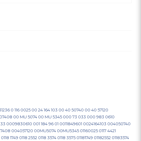
1236
0 116 0025
00 24 164 103
00 40 50740
00 40 57120
 07408
00 MU 5074
00 MU 5345
000 73 033
000 983 0610
033
0009830610
001 184 96 01
0011849601
0024164103
004050740
7408
004057120
00MU5074
00MU5345
01160025
0117 4421
0118 1749
0118 2552
0118 3574
0118 3575
01181749
01182552
01183574