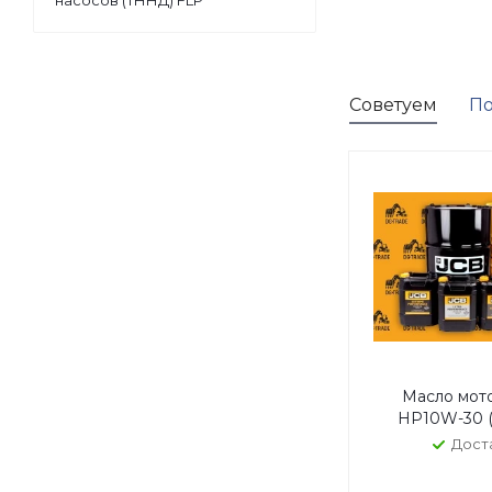
насосов (ТННД) FLP
Советуем
По
Масло мот
HP10W-30 (
Дост