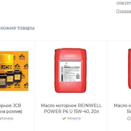
0118357
016000
Показа
049995
1-1116-
хожие товары
100073
1160025
1173430
147-031
1505-21
234 48
299855
383123
411000
442 00
50 013 
51.0550
орное JCB
Масло моторное REINWELL
Масло 
520 540
на розлив)
POWER P6 U 15W-40, 20л
5
550132
аточно
Много
5W6017
600502