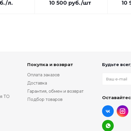
6106841
б.
/л.
10 500
руб.
/шт
10 
685205
747476
831400
88000
A1,5H41
G 02505
R 13505
Покупка и возврат
Будьте всег
Оплата заказов
Доставка
Гарантия, обмен и возврат
я ТО
Оставайтес
Подбор товаров