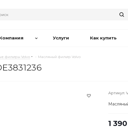
Компания
Услуги
Как купить
е фильтры Volvo
-
Масляный фильтр Volvo
OE3831236
Артикул:
Масляный
1 390