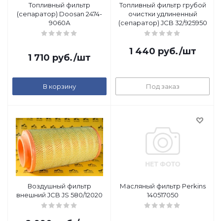
Топливный фильтр
Топливный фильтр грубой
(сепаратор) Doosan 2474-
очистки удлиненный
9060А
(сепаратор) JCB 32/925950
1 440
руб.
/шт
1 710
руб.
/шт
В корзину
Под заказ
Воздушный фильтр
Масляный фильтр Perkins
внешний JCB JS 580/12020
140517050